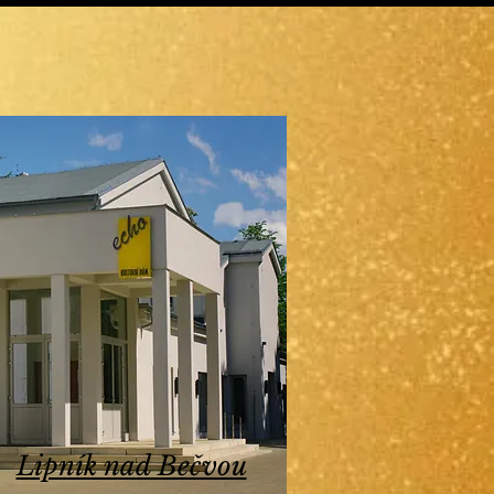
Lipník nad Bečvou