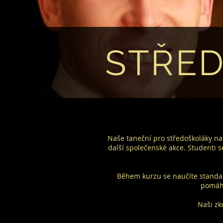
STŘED
Naše taneční pro středoškoláky nab
další společenské akce. Studenti
Během kurzu se naučíte standard
pomáha
Naši zk